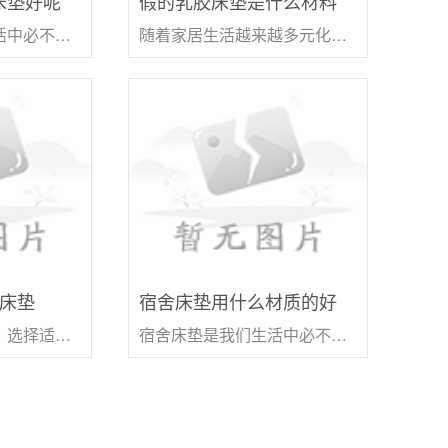
床垫好呢
假的乳胶床垫是什么材料
床垫是我们日常生活中必不可少的一种用品，好的床垫能保证我们的睡眠质量，而选择床垫的过程中，很多消费者对于床垫的选择还存在着一定的困惑。 床垫买什么样的床垫好呢？这篇
随着家居生活越来越多元化和个性化，乳胶床垫成为了一种备受关注的床上必备。众所周知，乳胶是一种天然材料，但是，市场上也流传着一些假的乳胶床垫。假的乳胶床垫到底是什么
么床垫
宿舍床垫用什么材质的好
随着宝宝不断成长，选择适合他们的床垫也逐渐成为了家长们需要面对的问题。在7岁这个年纪，孩子的身体逐渐发育趋于稳定，相对于幼儿时期，孩子需要的床垫也有所不同。7岁孩子应
宿舍床垫是我们生活中必不可少的用品，因为一个舒适的床垫能够保障我们的睡眠质量，从而增强我们的身体健康。但是在购买床垫时，我们往往会被各种材质、厚度、硬度等参数所困